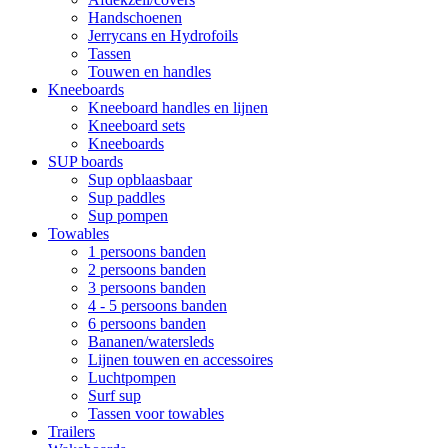
Handschoenen
Jerrycans en Hydrofoils
Tassen
Touwen en handles
Kneeboards
Kneeboard handles en lijnen
Kneeboard sets
Kneeboards
SUP boards
Sup opblaasbaar
Sup paddles
Sup pompen
Towables
1 persoons banden
2 persoons banden
3 persoons banden
4 - 5 persoons banden
6 persoons banden
Bananen/watersleds
Lijnen touwen en accessoires
Luchtpompen
Surf sup
Tassen voor towables
Trailers